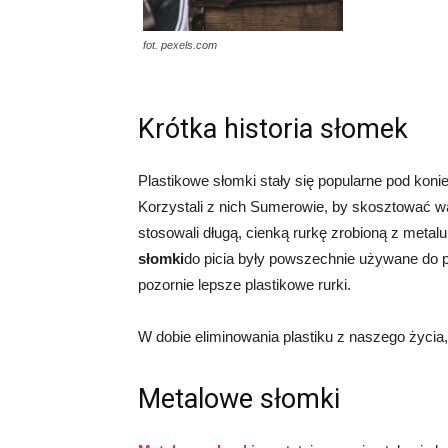
fot. pexels.com
Krótka historia słomek
Plastikowe słomki stały się popularne pod koni
Korzystali z nich Sumerowie, by skosztować war
stosowali długą, cienką rurkę zrobioną z meta
słomki
do picia były powszechnie używane do poł
pozornie lepsze plastikowe rurki.
W dobie eliminowania plastiku z naszego życia
Metalowe słomki