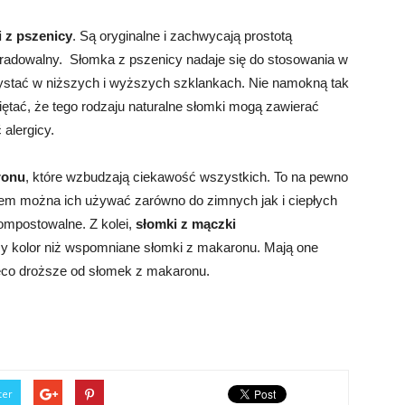
 z pszenicy
. Są oryginalne i zachwycają prostotą
gradowalny.
Słomka z pszenicy nadaje się do stosowania w
stać w niższych i wyższych szklankach. Nie namokną tak
iętać, że tego rodzaju naturalne słomki mogą zawierać
alergicy.
ronu
, które wzbudzają ciekawość wszystkich. To na pewno
iem można ich używać zarówno do zimnych jak i ciepłych
kompostowalne. Z kolei,
słomki z mączki
zy kolor niż wspomniane słomki z makaronu. Mają one
ieco droższe od słomek z makaronu.
ter