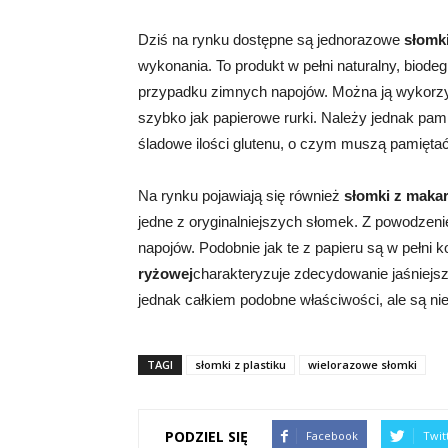
Dziś na rynku dostępne są jednorazowe
słomki
wykonania. To produkt w pełni naturalny, biode
przypadku zimnych napojów. Można ją wykorzy
szybko jak papierowe rurki. Należy jednak pam
śladowe ilości glutenu, o czym muszą pamiętać 
Na rynku pojawiają się również
słomki z maka
jedne z oryginalniejszych słomek. Z powodzen
napojów. Podobnie jak te z papieru są w pełni 
ryżowej
charakteryzuje zdecydowanie jaśniejs
jednak całkiem podobne właściwości, ale są n
TAGI
słomki z plastiku
wielorazowe słomki
PODZIEL SIĘ
Facebook
Twit