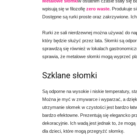
Metalowe słomki
w ostatnim czasie stały się b
wpisują się w filozofię
zero waste
. Produkuje s
Dostępne są rurki proste oraz zakrzywione. Ic
Rurki ze sali nierdzewnej można używać do napo
który będzie służyć przez lata. Słomki są odp
sprawdzą się również w lokalach gastronomicz
sprawia, że metalowe słomki mogą wyprzeć plas
Szklane słomki
Są odporne na wysokie i niskie temperatury, s
Można je myć w zmywarce i wyparzać, a dzięki 
utrzymanie słomek w czystości jest bardzo łat
bardzo efektowne. Prezentują się elegancko prz
dekoracyjnie. Ich wadą jest jednak to, że mogą s
dla dzieci, które mogą przegryźć słomkę.