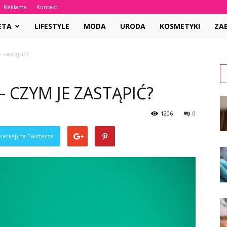
Reklama
Kontakt
awaUrody.pl
ETA
LIFESTYLE
MODA
URODA
KOSMETYKI
ZAB
e zastąpić?
– CZYM JE ZASTĄPIĆ?
1206
0
ierkaj) na Twitterze