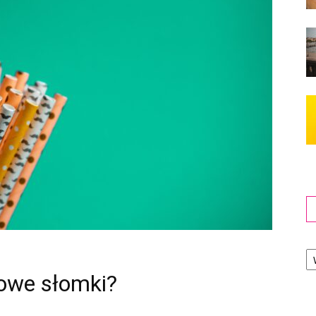
Ka
kowe słomki?