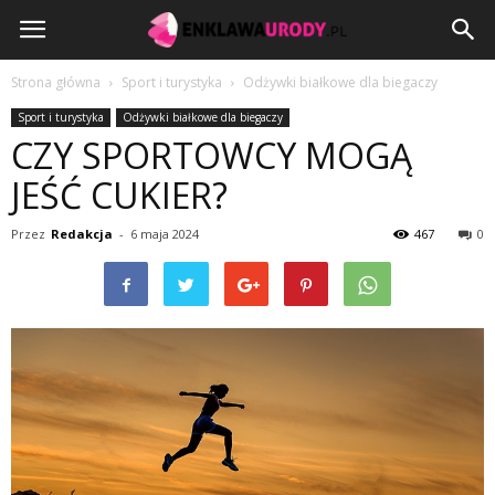
EnklawaUrody.pl
Strona główna
Sport i turystyka
Odżywki białkowe dla biegaczy
Sport i turystyka
Odżywki białkowe dla biegaczy
CZY SPORTOWCY MOGĄ
JEŚĆ CUKIER?
Przez
Redakcja
-
6 maja 2024
467
0