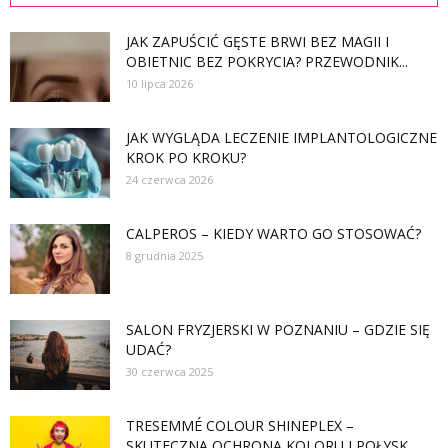
JAK ZAPUŚCIĆ GĘSTE BRWI BEZ MAGII I
OBIETNIC BEZ POKRYCIA? PRZEWODNIK...
10 lipca 2026
JAK WYGLĄDA LECZENIE IMPLANTOLOGICZNE
KROK PO KROKU?
24 czerwca 2026
CALPEROS – KIEDY WARTO GO STOSOWAĆ?
8 grudnia 2025
SALON FRYZJERSKI W POZNANIU – GDZIE SIĘ
UDAĆ?
30 czerwca 2025
TRESEMMÉ COLOUR SHINEPLEX –
SKUTECZNA OCHRONA KOLORU I POŁYSK