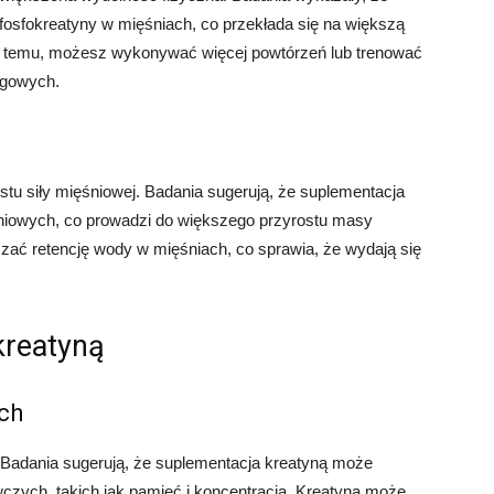
fosfokreatyny w mięśniach, co przekłada się na większą
ęki temu, możesz wykonywać więcej powtórzeń lub trenować
ngowych.
tu siły mięśniowej. Badania sugerują, że suplementacja
niowych, co prowadzi do większego przyrostu masy
ać retencję wody w mięśniach, co sprawia, że wydają się
kreatyną
ch
. Badania sugerują, że suplementacja kreatyną może
zych, takich jak pamięć i koncentracja. Kreatyna może