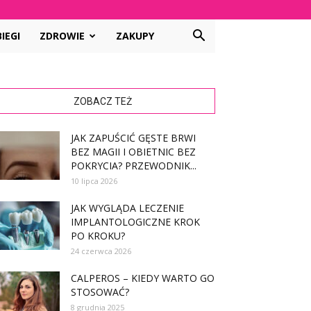
IEGI
ZDROWIE
ZAKUPY
ZOBACZ TEŻ
JAK ZAPUŚCIĆ GĘSTE BRWI
BEZ MAGII I OBIETNIC BEZ
POKRYCIA? PRZEWODNIK...
10 lipca 2026
JAK WYGLĄDA LECZENIE
IMPLANTOLOGICZNE KROK
PO KROKU?
24 czerwca 2026
CALPEROS – KIEDY WARTO GO
STOSOWAĆ?
8 grudnia 2025