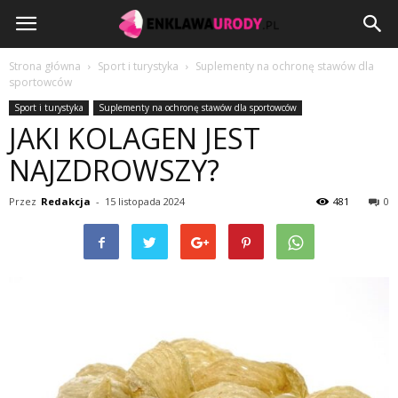
EnklawaUrody.pl
Strona główna
Sport i turystyka
Suplementy na ochronę stawów dla
sportowców
Sport i turystyka
Suplementy na ochronę stawów dla sportowców
JAKI KOLAGEN JEST
NAJZDROWSZY?
Przez
Redakcja
-
15 listopada 2024
481
0