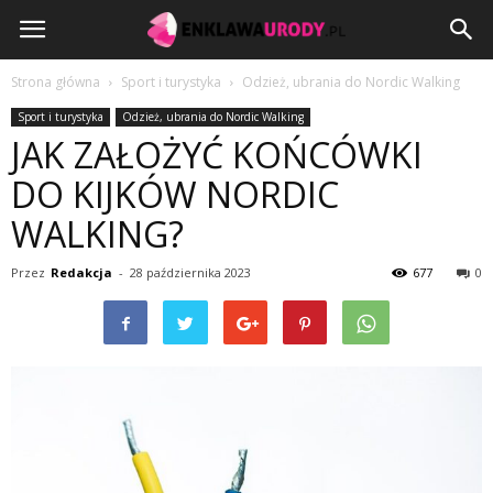
EnklawaUrody.pl
Strona główna
Sport i turystyka
Odzież, ubrania do Nordic Walking
Sport i turystyka
Odzież, ubrania do Nordic Walking
JAK ZAŁOŻYĆ KOŃCÓWKI
DO KIJKÓW NORDIC
WALKING?
Przez
Redakcja
-
28 października 2023
677
0