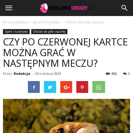
EnklawaUrody.pl
Strona główna
Sport i turystyka
Odzież do piłki ręcznej
Sport i turystyka
Odzież do piłki ręcznej
CZY PO CZERWONEJ KARTCE
MOŻNA GRAĆ W
NASTĘPNYM MECZU?
Przez
Redakcja
-
24 czerwca 2024
456
0