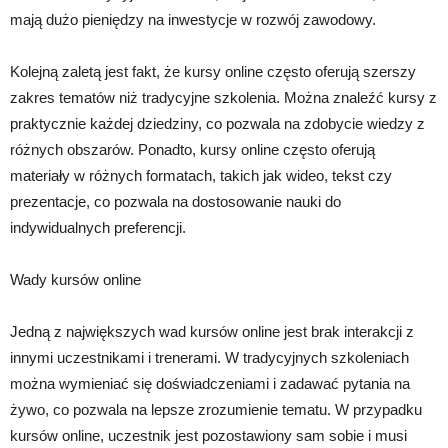
mają dużo pieniędzy na inwestycje w rozwój zawodowy.
Kolejną zaletą jest fakt, że kursy online często oferują szerszy
zakres tematów niż tradycyjne szkolenia. Można znaleźć kursy z
praktycznie każdej dziedziny, co pozwala na zdobycie wiedzy z
różnych obszarów. Ponadto, kursy online często oferują
materiały w różnych formatach, takich jak wideo, tekst czy
prezentacje, co pozwala na dostosowanie nauki do
indywidualnych preferencji.
Wady kursów online
Jedną z największych wad kursów online jest brak interakcji z
innymi uczestnikami i trenerami. W tradycyjnych szkoleniach
można wymieniać się doświadczeniami i zadawać pytania na
żywo, co pozwala na lepsze zrozumienie tematu. W przypadku
kursów online, uczestnik jest pozostawiony sam sobie i musi