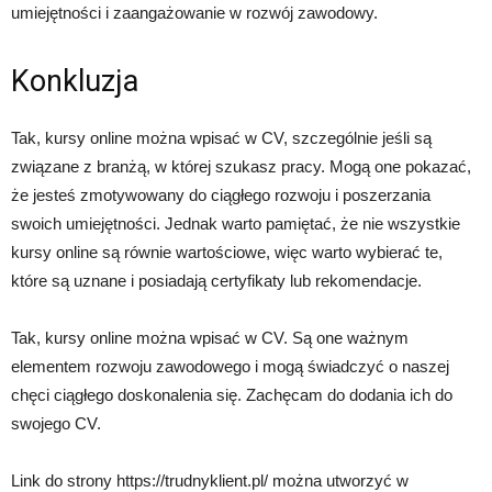
umiejętności i zaangażowanie w rozwój zawodowy.
Konkluzja
Tak, kursy online można wpisać w CV, szczególnie jeśli są
związane z branżą, w której szukasz pracy. Mogą one pokazać,
że jesteś zmotywowany do ciągłego rozwoju i poszerzania
swoich umiejętności. Jednak warto pamiętać, że nie wszystkie
kursy online są równie wartościowe, więc warto wybierać te,
które są uznane i posiadają certyfikaty lub rekomendacje.
Tak, kursy online można wpisać w CV. Są one ważnym
elementem rozwoju zawodowego i mogą świadczyć o naszej
chęci ciągłego doskonalenia się. Zachęcam do dodania ich do
swojego CV.
Link do strony https://trudnyklient.pl/ można utworzyć w