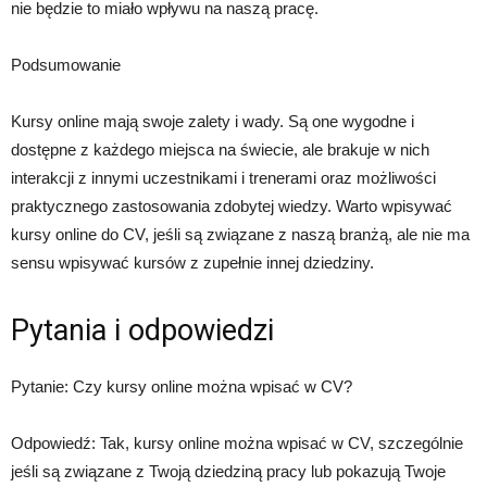
nie będzie to miało wpływu na naszą pracę.
Podsumowanie
Kursy online mają swoje zalety i wady. Są one wygodne i
dostępne z każdego miejsca na świecie, ale brakuje w nich
interakcji z innymi uczestnikami i trenerami oraz możliwości
praktycznego zastosowania zdobytej wiedzy. Warto wpisywać
kursy online do CV, jeśli są związane z naszą branżą, ale nie ma
sensu wpisywać kursów z zupełnie innej dziedziny.
Pytania i odpowiedzi
Pytanie: Czy kursy online można wpisać w CV?
Odpowiedź: Tak, kursy online można wpisać w CV, szczególnie
jeśli są związane z Twoją dziedziną pracy lub pokazują Twoje