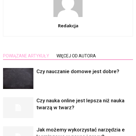
Redakcja
POWIĄZANE ARTYKUŁY
WIĘCEJ OD AUTORA
Czy nauczanie domowe jest dobre?
Czy nauka online jest lepsza niż nauka
twarzą w twarz?
Jak możemy wykorzystać narzędzia e