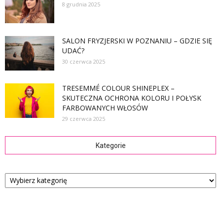
8 grudnia 2025
SALON FRYZJERSKI W POZNANIU – GDZIE SIĘ
UDAĆ?
30 czerwca 2025
TRESEMMÉ COLOUR SHINEPLEX –
SKUTECZNA OCHRONA KOLORU I POŁYSK
FARBOWANYCH WŁOSÓW
29 czerwca 2025
Kategorie
Kategorie