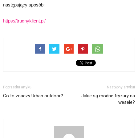
następujący sposób:
https://trudnyklient.pl/
Poprzedni artykuł
Następny artykuł
Co to znaczy Urban outdoor?
Jakie są modne fryzury na
wesele?