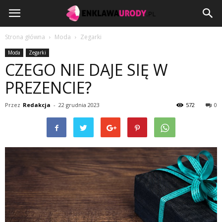
EnklawaUrody.pl
Strona główna
Moda
Zegarki
Moda
Zegarki
CZEGO NIE DAJE SIĘ W
PREZENCIE?
Przez
Redakcja
-
22 grudnia 2023
572
0