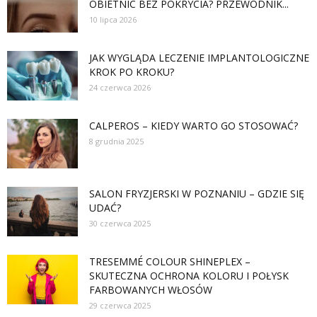
OBIETNIC BEZ POKRYCIA? PRZEWODNIK...
10 lipca 2026
JAK WYGLĄDA LECZENIE IMPLANTOLOGICZNE
KROK PO KROKU?
24 czerwca 2026
CALPEROS – KIEDY WARTO GO STOSOWAĆ?
8 grudnia 2025
SALON FRYZJERSKI W POZNANIU – GDZIE SIĘ
UDAĆ?
30 czerwca 2025
TRESEMMÉ COLOUR SHINEPLEX –
SKUTECZNA OCHRONA KOLORU I POŁYSK
FARBOWANYCH WŁOSÓW
29 czerwca 2025