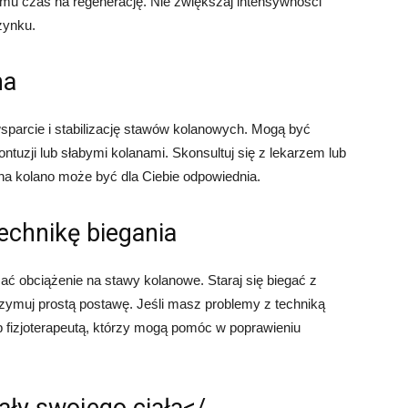
 mu czas na regenerację. Nie zwiększaj intensywności
zynku.
na
parcie i stabilizację stawów kolanowych. Mogą być
ontuzji lub słabymi kolanami. Skonsultuj się z lekarzem lub
 na kolano może być dla Ciebie odpowiednia.
echnikę biegania
ć obciążenie na stawy kolanowe. Staraj się biegać z
trzymuj prostą postawę. Jeśli masz problemy z techniką
b fizjoterapeutą, którzy mogą pomóc w poprawieniu