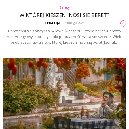
Berety
W KTÓREJ KIESZENI NOSI SIĘ BERET?
Redakcja
-
6 lutego 2024
0
Beret nosi się zazwyczaj w lewej kieszeni.Historia beretuBeret to
nakrycie głowy, które zyskało popularność na całym świecie. Wiele
osób zastanawia się, w której kieszeni nosi się beret. Jednak...