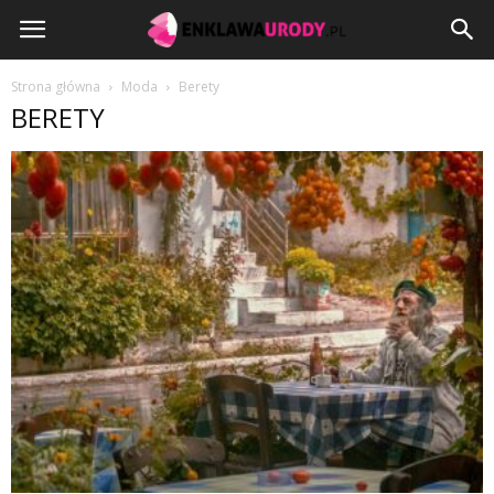
EnklawaUrody.pl
Strona główna
Moda
Berety
BERETY