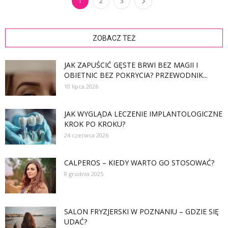
1
2
3
ZOBACZ TEŻ
JAK ZAPUŚCIĆ GĘSTE BRWI BEZ MAGII I
OBIETNIC BEZ POKRYCIA? PRZEWODNIK...
10 lipca 2026
JAK WYGLĄDA LECZENIE IMPLANTOLOGICZNE
KROK PO KROKU?
24 czerwca 2026
CALPEROS – KIEDY WARTO GO STOSOWAĆ?
8 grudnia 2025
SALON FRYZJERSKI W POZNANIU – GDZIE SIĘ
UDAĆ?