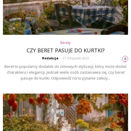
Berety
CZY BERET PASUJE DO KURTKI?
Redakcja
-
21 listopada 2023
0
Beret to popularny dodatek do zimowych stylizacji, który może dodać
charakteru i elegancji. Jednak wiele osób zastanawia się, czy beret
pasuje do kurtki. Odpowiedź na to pytanie zależy...