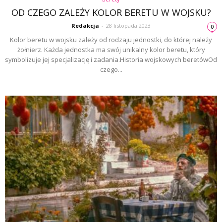
OD CZEGO ZALEŻY KOLOR BERETU W WOJSKU?
Redakcja
-
28 listopada 2023
0
Kolor beretu w wojsku zależy od rodzaju jednostki, do której należy
żołnierz. Każda jednostka ma swój unikalny kolor beretu, który
symbolizuje jej specjalizację i zadania.Historia wojskowych beretówOd
czego...