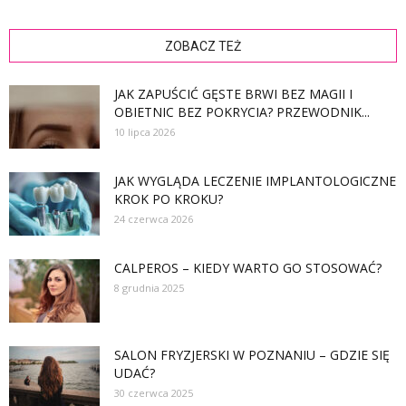
ZOBACZ TEŻ
JAK ZAPUŚCIĆ GĘSTE BRWI BEZ MAGII I
OBIETNIC BEZ POKRYCIA? PRZEWODNIK...
10 lipca 2026
JAK WYGLĄDA LECZENIE IMPLANTOLOGICZNE
KROK PO KROKU?
24 czerwca 2026
CALPEROS – KIEDY WARTO GO STOSOWAĆ?
8 grudnia 2025
SALON FRYZJERSKI W POZNANIU – GDZIE SIĘ
UDAĆ?
30 czerwca 2025