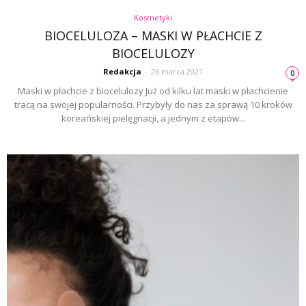
Kosmetyki
BIOCELULOZA – MASKI W PŁACHCIE Z
BIOCELULOZY
Redakcja
-
26 marca 2021
0
Maski w płachcie z biocelulozy Już od kilku lat maski w płachcienie
tracą na swojej popularności. Przybyły do nas za sprawą 10 kroków
koreańskiej pielęgnacji, a jednym z etapów...