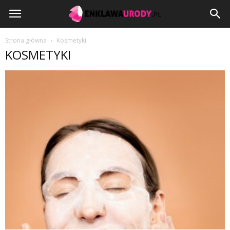
EnklawaUrody.pl
Strona główna
Kosmetyki
KOSMETYKI